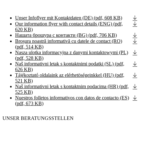
Unser Infoflyer mit Kontaktdaten (DE) (pdf, 608 KB)
Our information flyer with contact details (ENG) (pdf,
620 KB)
Нашата брошура с контакти (BG) (pdf, 706 KB)
Broșura noastră informativă cu datele de contact (RO)
(pdf, 514 KB)
Nasza ulotka informacyjna z danymi kontaktowymi (PL)
(pdf, 528 KB)
Naš informativni letak s kontaktnimi podatki (SL) (pdf,
626 KB)
Tájékoztató oldalaink az elérhetöségeinkkel (HU) (pdf,
521 KB)
Naš informativni letak s kontaktnim podacima (HR) (pdf,
525 KB)
Nuestros folletos informativos con datos de contacto (ES)
(pdf, 673 KB)
UNSER BERATUNGSSTELLEN